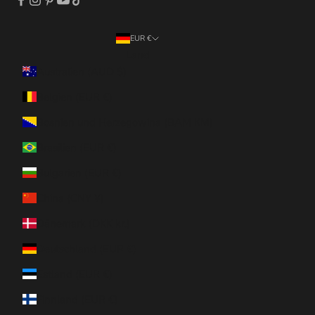
EUR €
Land
Australien (AUD $)
Belgien (EUR €)
Bosnien und Herzegowina (BAM КМ)
Brasilien (EUR €)
Bulgarien (EUR €)
China (CNY ¥)
Dänemark (DKK kr.)
Deutschland (EUR €)
Estland (EUR €)
Finnland (EUR €)