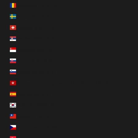
Rumänien (RON Lei)
Schweden (SEK kr)
Schweiz (CHF CHF)
Serbien (RSD РСД)
Singapur (SGD $)
Slowakei (EUR €)
Slowenien (EUR €)
Sonderverwaltungsregion Hongkong (HKD $)
Spanien (EUR €)
Südkorea (KRW ₩)
Taiwan (TWD $)
Tschechien (CZK Kč)