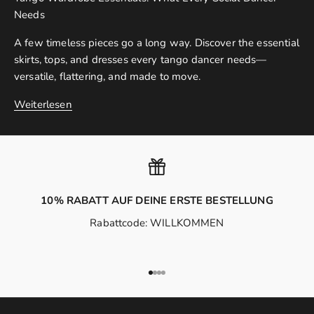
Needs
A few timeless pieces go a long way. Discover the essential
skirts, tops, and dresses every tango dancer needs—
versatile, flattering, and made to move.
Weiterlesen
10% RABATT AUF DEINE ERSTE BESTELLUNG
Rabattcode: WILLKOMMEN
Gehe zu Element 1
Gehe zu Element 2
Gehe zu Element 3
Gehe zu Element 4