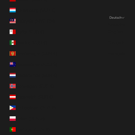
Luxemburg (EUR €)
Deutsch
Malaysia (MYR RM)
Sprache
Malta (EUR €)
English
Mexiko (EUR €)
Deutsch
Montenegro (EUR €)
Français
Neuseeland (NZD $)
Niederlande (EUR €)
Norwegen (EUR €)
Österreich (EUR €)
Philippinen (PHP ₱)
Polen (PLN zł)
Portugal (EUR €)