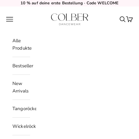
Zum Inhalt springen
10 % auf deine erste Bestellung · Code WELCOME
Colber Dancewear
Menü
Suchen
Waren
Alle
Produkte
Bestseller
New
Arrivals
Tangoröcke
Wickelröcke