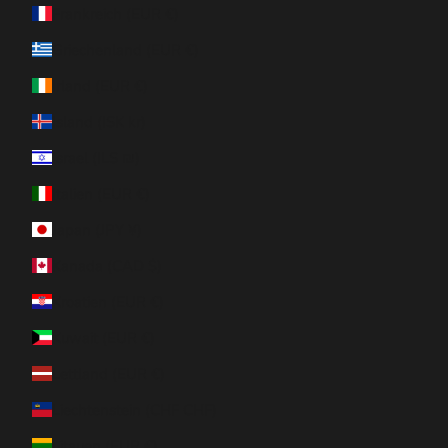
Frankreich (EUR €)
Griechenland (EUR €)
Irland (EUR €)
Island (ISK kr)
Israel (ILS ₪)
Italien (EUR €)
Japan (JPY ¥)
Kanada (CAD $)
Kroatien (EUR €)
Kuwait (EUR €)
Lettland (EUR €)
Liechtenstein (CHF CHF)
Litauen (EUR €)