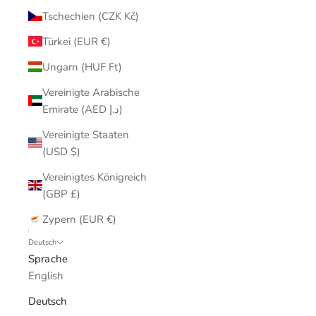
Tschechien (CZK Kč)
Türkei (EUR €)
Ungarn (HUF Ft)
Vereinigte Arabische
Emirate (AED د.إ)
Vereinigte Staaten
(USD $)
Vereinigtes Königreich
(GBP £)
Zypern (EUR €)
Deutsch
Sprache
English
Deutsch